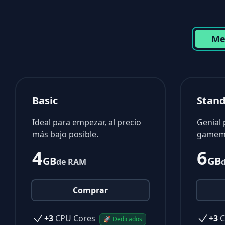
Me
Basic
Stan
Ideal para empezar, al precio
Genial
más bajo posible.
gamemo
4
6
GB
GB
de RAM
Comprar
+3
CPU Cores
+3
C
🚀 Dedicados