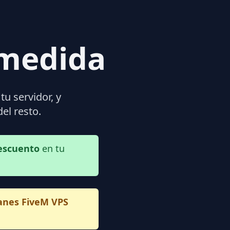
medida
tu servidor, y
el resto.
escuento
en tu
lanes FiveM VPS