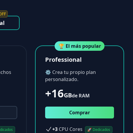
OFF
al
🏆 El más popular
Professional
uchos
⚙ Crea tu propio plan
personalizado.
+16
GB
de RAM
Comprar
+3
CPU Cores
dicados
🚀 Dedicados