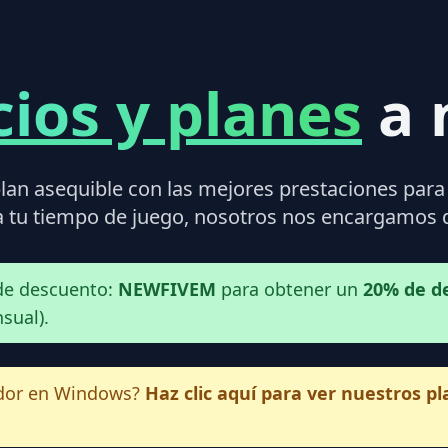
cios y planes
a 
lan asequible con las mejores prestaciones para 
tu tiempo de juego, nosotros nos encargamos d
 de descuento:
NEWFIVEM
para obtener un
20% de d
sual).
idor en Windows?
Haz clic aquí para ver nuestros p