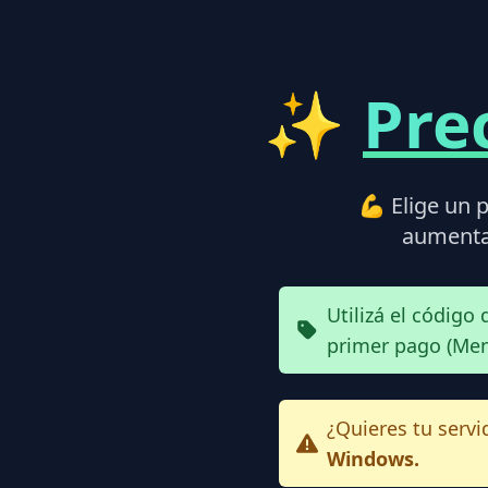
✨
Pre
💪 Elige un p
aumenta 
Utilizá el código
primer pago (Men
¿Quieres tu serv
Windows.