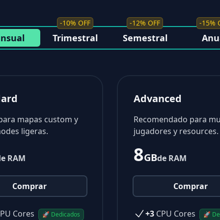
-10% OFF
-12% OFF
-15% 
nsual
Trimestral
Semestral
Anu
dard
Advanced
 para mapas custom y
Recomendado para m
des ligeras.
jugadores y resources.
8
GB
de RAM
de RAM
Comprar
Comprar
PU Cores
+3
CPU Cores
🚀 Dedicados
🚀 De