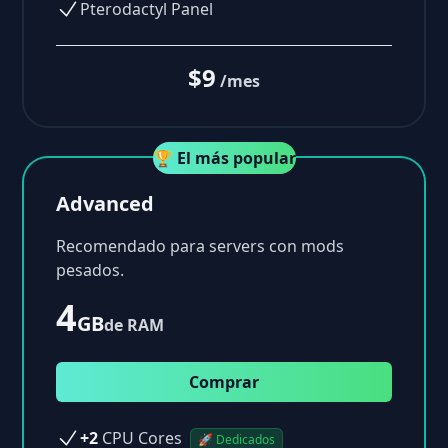
Pterodactyl Panel
$9
/mes
🏆 El más popular
Advanced
Recomendado para servers con mods
pesados.
4
GB
de RAM
Comprar
+2
CPU Cores
🚀 Dedicados