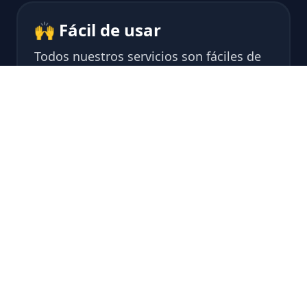
🙌 Fácil de usar
Todos nuestros servicios son fáciles de
usar, diseñados para usuarios sin
experiencia.
✅ Protección DDoS
Servidores protegidos con capacidad de
+15 Tbps de mitigación en menos de 1
segundo.