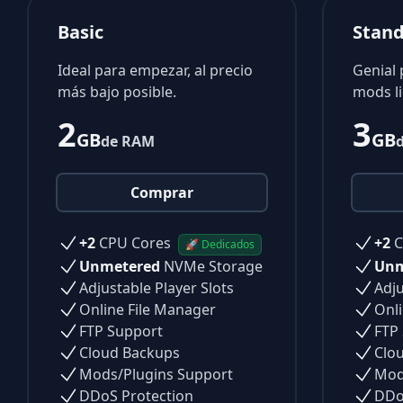
Basic
Stan
Ideal para empezar, al precio
Genial
más bajo posible.
mods li
2
3
GB
GB
de RAM
Comprar
+2
CPU Cores
+2
C
🚀 Dedicados
Unmetered
NVMe Storage
Unm
Adjustable Player Slots
Adju
Online File Manager
Onli
FTP Support
FTP
Cloud Backups
Clo
Mods/Plugins Support
Mod
DDoS Protection
DDo