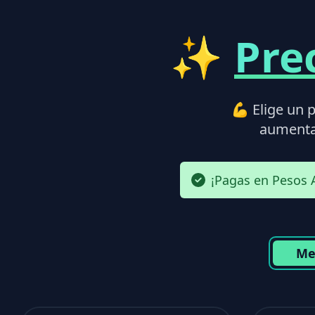
✨
Pre
💪 Elige un p
aumenta 
¡Pagas en Pesos 
Me