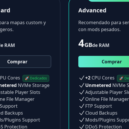
dard
Advanced
 para mapas custom y
Recomendado para ser
geros.
con mods pesados.
4
GB
de RAM
de RAM
Comprar
Comprar
PU Cores
+2
CPU Cores
🚀 Dedicados
🚀 De
etered
NVMe Storage
Unmetered
NVMe S
stable Player Slots
Adjustable Player Sl
ne File Manager
Online File Manager
 Support
FTP Support
ud Backups
Cloud Backups
s/Plugins Support
Mods/Plugins Supp
S Protection
DDoS Protection