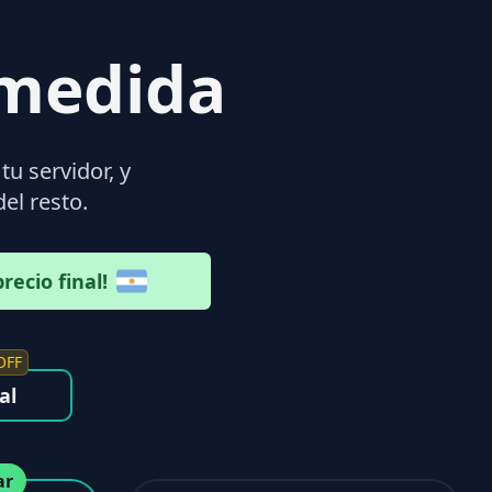
medida
tu servidor, y
el resto.
recio final!
OFF
al
ar