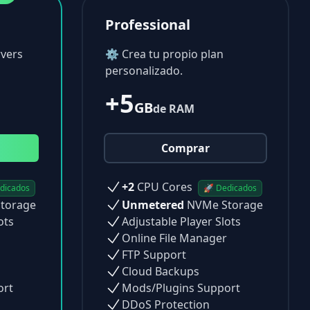
Professional
vers
⚙ Crea tu propio plan
personalizado.
+5
GB
de RAM
Comprar
+2
CPU Cores
dicados
🚀 Dedicados
torage
Unmetered
NVMe Storage
ots
Adjustable Player Slots
Online File Manager
FTP Support
Cloud Backups
ort
Mods/Plugins Support
DDoS Protection