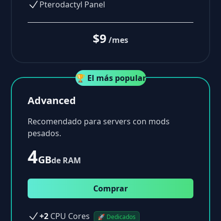
Pterodactyl Panel
$9
/mes
🏆 El más popular
Advanced
Recomendado para servers con mods
pesados.
4
GB
de RAM
Comprar
+2
CPU Cores
🚀 Dedicados