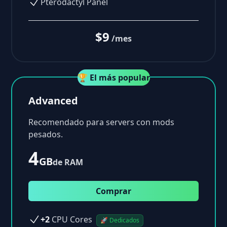
Pterodactyl Panel
$9
/mes
🏆 El más popular
Advanced
Recomendado para servers con mods
pesados.
4
GB
de RAM
Comprar
+2
CPU Cores
🚀 Dedicados