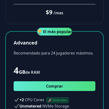
$9
/mes
🏆 El más popular
Advanced
Recomendado para 24 jugadores máximos.
4
GB
de RAM
Comprar
+2
CPU Cores
🚀 Dedicados
Unmetered
NVMe Storage